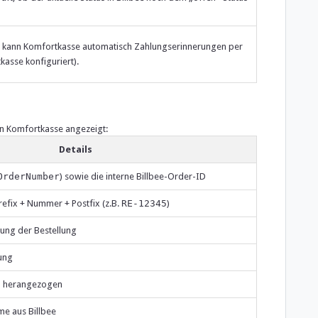
en kann Komfortkasse automatisch Zahlungserinnerungen per
kasse konfiguriert).
in Komfortkasse angezeigt:
Details
OrderNumber
) sowie die interne Billbee-Order-ID
fix + Nummer + Postfix (z.B.
RE-12345
)
ng der Bestellung
lung
um herangezogen
e aus Billbee