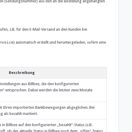
onen (Sendungsnummer) aus den an die Bestellung angehängten
fen, z.B. für den E-Mail-Versand an den Kunden bei
nvoice
) automatisch erstellt und heruntergeladen, sofern eine
Beschreibung
estellungen aus Billbee, die den konfigurierten
n“ entsprechen. Dabei werden die letzten zwei Monate
it Ihren importierten Bankbewegungen abgeglichen. Bei
 als bezahlt markiert.
 in Billbee auf den konfigurierten „bezahlt“-Status (z.B.
ft, ob der aktuelle Status in Billbee noch dem „offen“-Status