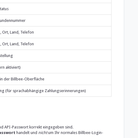
status
 Kundennummer
, Ort, Land, Telefon
, Ort, Land, Telefon
stellung
n aktiviert)
 in der Billbee-Oberfläche
ung (für sprachabhängige Zahlungserinnerungen)
nd API-Passwort korrekt eingegeben sind.
asswort
handelt und
nicht
um Ihr normales Billbee-Login-