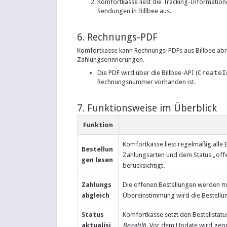
Komfortkasse liest die Tracking-Informati
Sendungen in Billbee aus.
6. Rechnungs-PDF
Komfortkasse kann Rechnungs-PDFs aus Billbee abru
Zahlungserinnerungen.
Die PDF wird über die Billbee-API (
CreateI
Rechnungsnummer vorhanden ist.
7. Funktionsweise im Überblick
Funktion
Komfortkasse liest regelmäßig alle B
Bestellun
Zahlungsarten und dem Status „offe
gen lesen
berücksichtigt.
Zahlungs
Die offenen Bestellungen werden m
abgleich
Übereinstimmung wird die Bestellung
Status
Komfortkasse setzt den Bestellstatus
aktualisi
Bezahlt
). Vor dem Update wird geprü