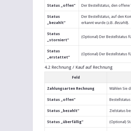
Status „offen“
Der Bestellstatus, den offene
Status
Der Bestellstatus, auf den Ko
„bezahlt“
erkannt wurde (z.B.
Bezahlt
).
Status
(Optional) Der Bestellstatus f
„storniert“
Status
(Optional) Der Bestellstatus f
„erstattet“
4.2 Rechnung / Kauf auf Rechnung
Feld
Zahlungsarten Rechnung
Wählen Sie d
Status „offen“
Bestellstatu
Status „bezahlt“
Zielstatus be
Status „überfällig“
(Optional) S