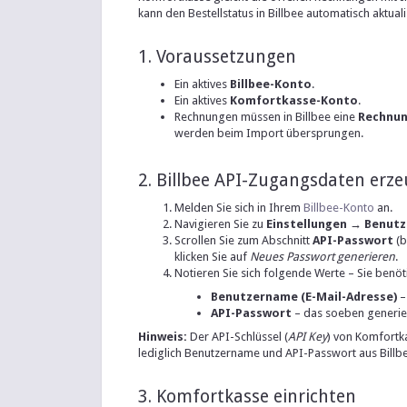
kann den Bestellstatus in Billbee automatisch aktuali
1. Voraussetzungen
Ein aktives
Billbee-Konto
.
Ein aktives
Komfortkasse-Konto
.
Rechnungen müssen in Billbee eine
Rechnu
werden beim Import übersprungen.
2. Billbee API-Zugangsdaten erz
Melden Sie sich in Ihrem
Billbee-Konto
an.
Navigieren Sie zu
Einstellungen → Benutz
Scrollen Sie zum Abschnitt
API-Passwort
(b
klicken Sie auf
Neues Passwort generieren
.
Notieren Sie sich folgende Werte – Sie benöti
Benutzername (E-Mail-Adresse)
–
API-Passwort
– das soeben generier
Hinweis:
Der API-Schlüssel (
API Key
) von Komfortka
lediglich Benutzername und API-Passwort aus Billb
3. Komfortkasse einrichten